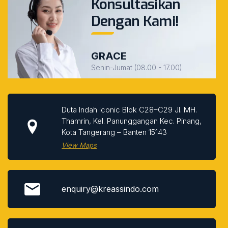
Konsultasikan
Dengan Kami!
GRACE
Senin-Jumat (08.00 - 17.00)
Duta Indah Iconic Blok C28–C29 Jl. MH.
Thamrin, Kel. Panunggangan Kec. Pinang,
Kota Tangerang – Banten 15143
View Maps
enquiry@kreassindo.com