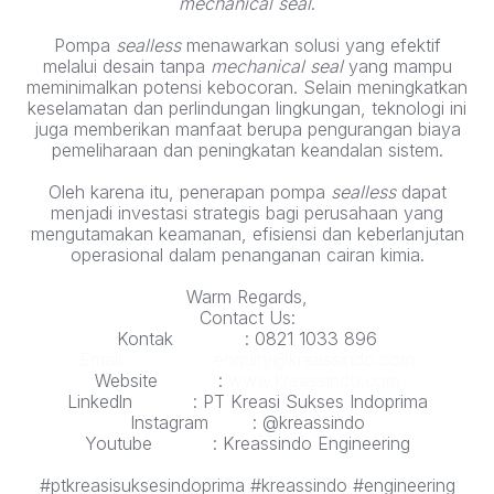
mechanical seal
.
Pompa
sealless
menawarkan solusi yang efektif
melalui desain tanpa
mechanical seal
yang mampu
meminimalkan potensi kebocoran. Selain meningkatkan
keselamatan dan perlindungan lingkungan, teknologi ini
juga memberikan manfaat berupa pengurangan biaya
pemeliharaan dan peningkatan keandalan sistem.
Oleh karena itu, penerapan pompa
sealless
dapat
menjadi investasi strategis bagi perusahaan yang
mengutamakan keamanan, efisiensi dan keberlanjutan
operasional dalam penanganan cairan kimia.
Warm Regards,
Contact Us:
Kontak : 0821 1033 896
Email : enquiry@kreassindo.com
Website :
www.kreassindo.com
Linkedln : PT Kreasi Sukses Indoprima
Instagram : @kreassindo
Youtube : Kreassindo Engineering
#ptkreasisuksesindoprima #kreassindo #engineering