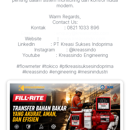
modern.
Warm Regards,
Contact Us:
Kontak : 0821 1033 896
Email : enquiry@kreassindo.com
Website :
www.kreassindo.com
Linkedln : PT Kreasi Sukses Indoprima
Instagram : @kreassindo
Youtube : Kreassindo Engineering
#flowmeter #tokico #ptkreasisuksesindoprima
#kreassindo #engineering #mesinindustri