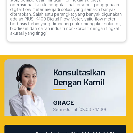
operasional. Untuk mengatasi hal tersebut, penggunaan
digital flow meter menjadi solusi yang semakin banyak
diterapkan. Salah satu perangkat yang banyak digunakan
adalah PIUSI K400 Digital Flow Meter, yaitu flow meter
berbasis turbin yang dirancang untuk mengukur solar, oli,
biodiesel dan cairan industri non-korosif dengan tingkat
akurasi yang tinggi.
Konsultasikan
Dengan Kami!
GRACE
Senin-Jumat (08.00 - 17.00)