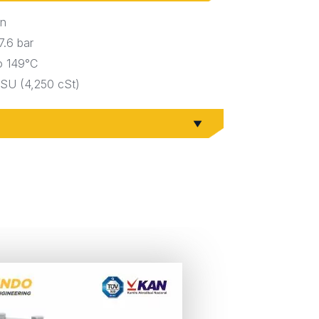
in
7.6 bar
o 149°C
SSU (4,250 cSt)