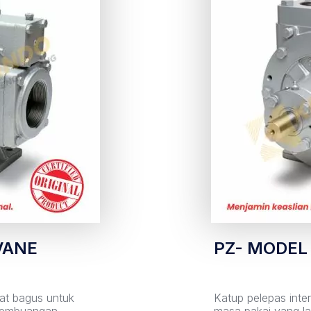
VANE
PZ- MODEL
at bagus untuk
Katup pelepas inter
 pembuangan
masa pakai yang l