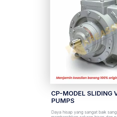
CP-MODEL SLIDING 
PUMPS
Daya hisap yang sangat baik sang
membersihkan saluran hisap dan