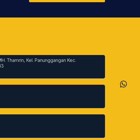
MH. Thamrin, Kel. Panunggangan Kec.
43