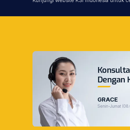
Kunjungi website KSI Indonesia untuk c
Konsulta
Dengan 
GRACE
Senin-Jumat (08.