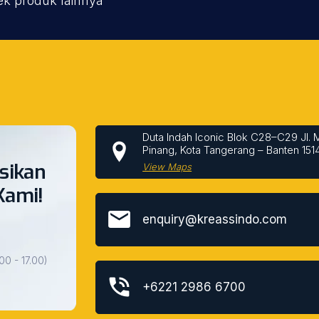
ek produk lainnya
Duta Indah Iconic Blok C28–C29 Jl. 
Pinang, Kota Tangerang – Banten 151
sikan
View Maps
Kami!
enquiry@kreassindo.com
00 - 17.00)
+6221 2986 6700